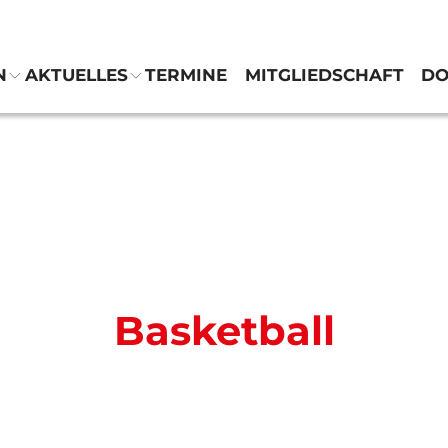
N
AKTUELLES
TERMINE
MITGLIEDSCHAFT
D
Verein
Abteilungen
Aktuelles
Termine
Basketball
Mitgliedschaft
Downloads