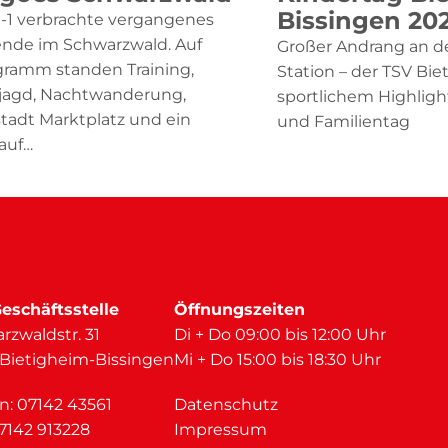
Bissingen 20
-1 verbrachte vergangenes
de im Schwarzwald. Auf
Großer Andrang an de
ramm standen Training,
Station – der TSV Bie
ljagd, Nachtwanderung,
sportlichem Highligh
tadt Marktplatz und ein
und Familientag
 auf…
eschäftsstelle
Öffnungszeiten
rzwaldstr. 31
Di + Do 09:00 bis 12:00 Uhr
 Bietigheim-Bissingen
Mi + Do 15:00 bis 18:30 Uhr
on:
07142 43561
Datenschutz
07142 913228
Impressum