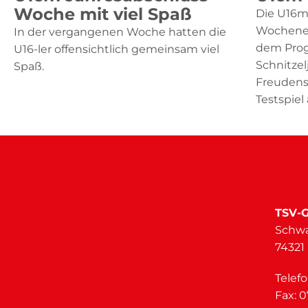
Woche mit viel Spaß
Die U16m
Wochenen
In der vergangenen Woche hatten die
dem Prog
U16-ler offensichtlich gemeinsam viel
Schnitze
Spaß.
Freudens
Testspiel
TSV-G
Schwa
74321
Telef
Fax: 