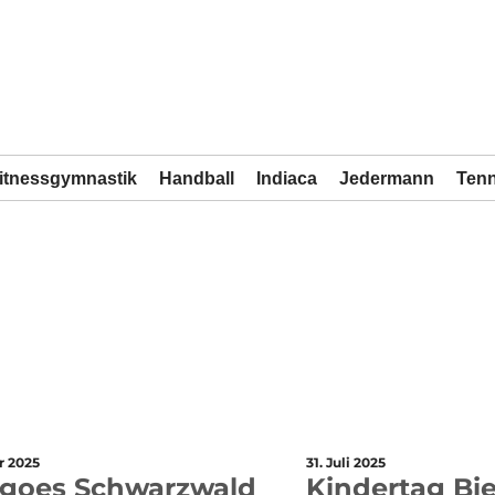
07142 43561
INFO@TSVBIETIGHEIM.DE
SHOP
itnessgymnastik
Handball
Indiaca
Jedermann
Tenn
SUCHEN
SPORTQUADRAT
r 2025
31. Juli 2025
goes Schwarzwald
Kindertag Bi