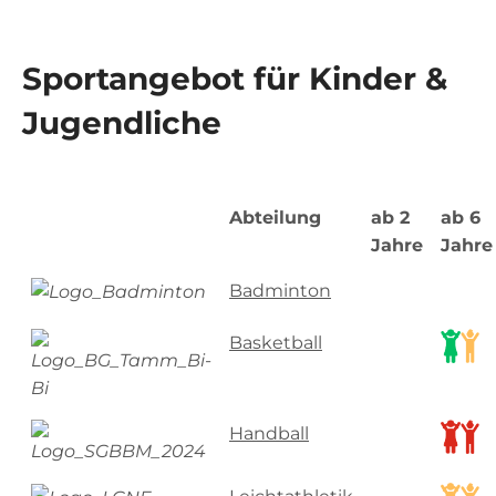
07142 43561
Sportangebot für Kinder &
INFO@TSVBIETIGHEIM.DE
Jugendliche
SHOP
SUCHEN
Abteilung
ab 2
ab 6
Jahre
Jahre
SPORTQUADRAT
Badminton
Basketball
Handball