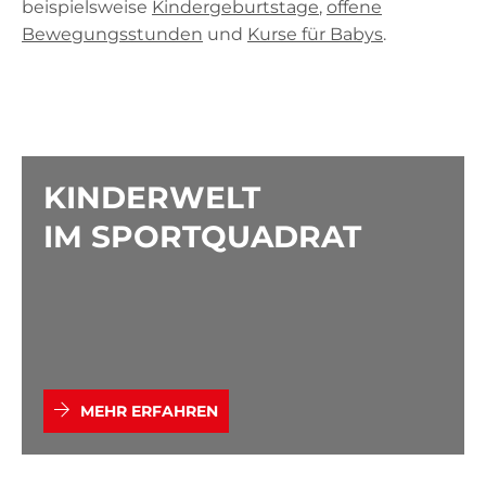
beispielsweise
Kindergeburtstage
,
offene
Bewegungsstunden
und
Kurse für Babys
.
KINDERWELT
IM SPORTQUADRAT
MEHR ERFAHREN