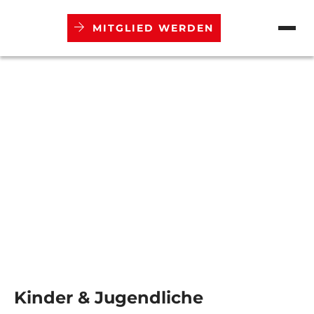
MITGLIED WERDEN
Verein
Abteilungen
Aktuelles
Termine
Mitgliedschaft
Downloads
Kinder & Jugendliche