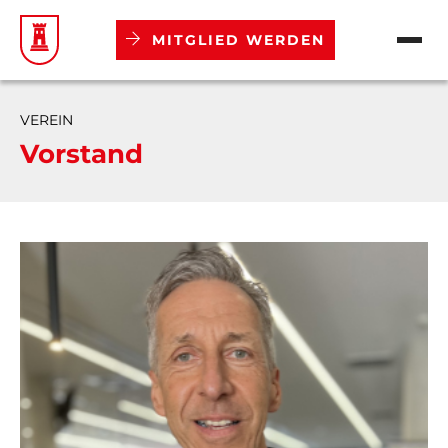
MITGLIED WERDEN
Verein
VEREIN
Vorstand
Abteilungen
Aktuelles
Termine
Mitgliedschaft
Downloads