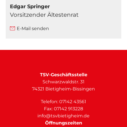
Edgar Springer
Vorsitzender Ältestenrat
E-Mail senden
TSV-Geschäftsstelle
Schwarzwaldstr. 31
74321 Bietigheim-Bissingen
Telefon:
07142 43561
Fax: 07142 913228
info@tsvbietigheim.de
Öffnungszeiten