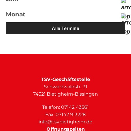
Monat
Alle Termine
TSV-Geschäftsstelle
Schwarzwaldstr. 31
74321 Bietigheim-Bissingen
Telefon:
07142 43561
Fax: 07142 913228
info@tsvbietigheim.de
Öffnungszeiten