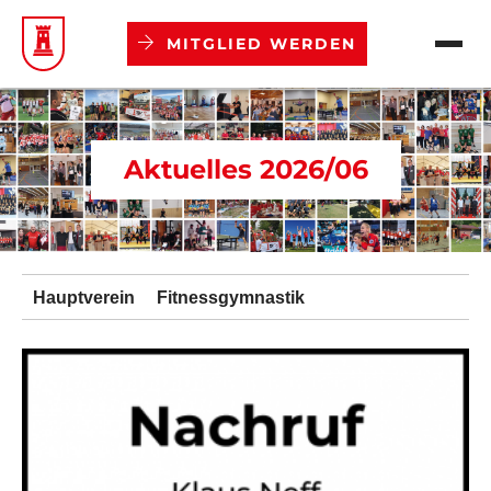
MITGLIED WERDEN
Verein
Aktuelles 2026/06
Abteilungen
Aktuelles
Hauptverein
Fitnessgymnastik
Termine
Mitgliedschaft
Downloads