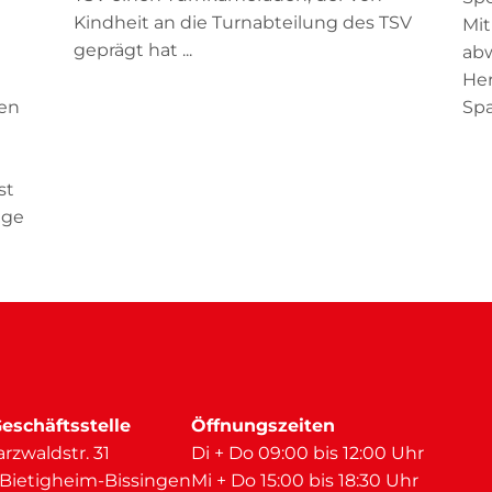
Kindheit an die Turnabteilung des TSV
Mi
geprägt hat ...
t
abw
He
den
Spa
st
age
eschäftsstelle
Öffnungszeiten
rzwaldstr. 31
Di + Do 09:00 bis 12:00 Uhr
 Bietigheim-Bissingen
Mi + Do 15:00 bis 18:30 Uhr