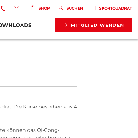
SHOP
SUCHEN
SPORTQUADRAT
OWNLOADS
MITGLIED WERDEN
adrat. Die Kurse bestehen aus 4
eübte können das Qi-Gong-
nnen samstags teilnehmen, sie