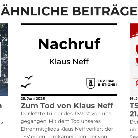
ÄHNLICHE BEITRÄGE
25. Juni 2026
16. 
n
Zum Tod von Klaus Neff
TS
21
Der letzte Turner des TSV ist von uns
gegangen. Mit dem Tod unseres
es
Der
Ehrenmitglieds Klaus Neff verliert der
und
TSV einen Turnkameraden, der von
Spo