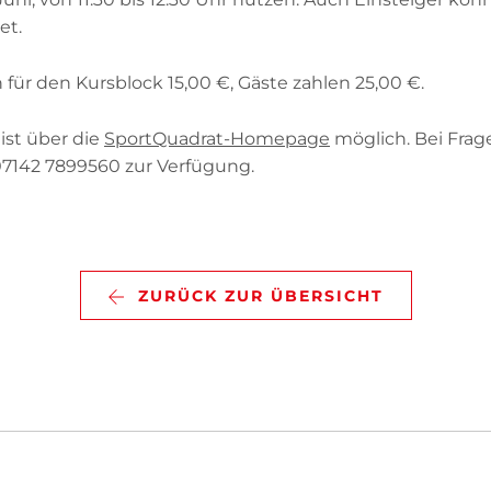
et.
07142 43561
für den Kursblock 15,00 €, Gäste zahlen 25,00 €.
INFO@TSVBIETIGHEIM.DE
st über die
SportQuadrat-Homepage
möglich. Bei Frag
SHOP
07142 7899560 zur Verfügung.
SUCHEN
SPORTQUADRAT
ZURÜCK ZUR ÜBERSICHT