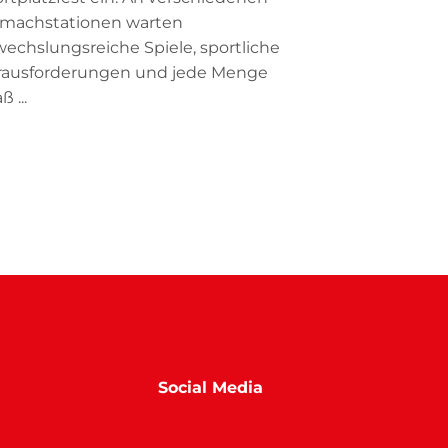
tmachstationen warten
echslungsreiche Spiele, sportliche
rausforderungen und jede Menge
ß ...
Social Media