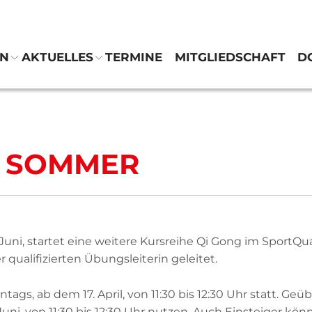
EN
AKTUELLES
TERMINE
MITGLIEDSCHAFT
D
Verein
Abteilungen
M SOMMER
Aktuelles
Termine
uni, startet eine weitere Kursreihe Qi Gong im SportQu
Mitgliedschaft
qualifizierten Übungsleiterin geleitet.
Downloads
ags, ab dem 17. April, von 11:30 bis 12:30 Uhr statt. G
uni, von 11:30 bis 12:30 Uhr nutzen. Auch Einsteiger kö