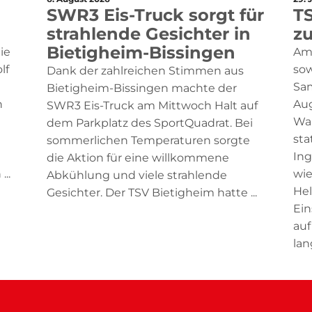
SWR3 Eis-Truck sorgt für
TS
strahlende Gesichter in
z
Bietigheim-Bissingen
ie
Am
lf
sow
Dank der zahlreichen Stimmen aus
Sam
Bietigheim-Bissingen machte der
n
Aug
SWR3 Eis-Truck am Mittwoch Halt auf
Wal
dem Parkplatz des SportQuadrat. Bei
sta
sommerlichen Temperaturen sorgte
Ing
die Aktion für eine willkommene
..
wie
Abkühlung und viele strahlende
Hel
Gesichter. Der TSV Bietigheim hatte ...
Ein
auf
lang