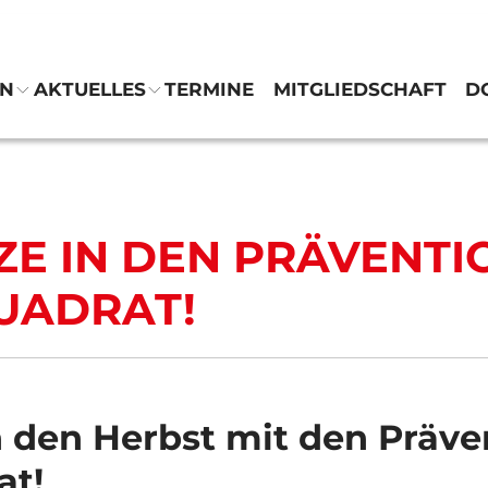
EN
AKTUELLES
TERMINE
MITGLIEDSCHAFT
D
Verein
Abteilungen
TZE IN DEN PRÄVENT
Aktuelles
UADRAT!
Termine
Mitgliedschaft
n den Herbst mit den Präv
Downloads
at!