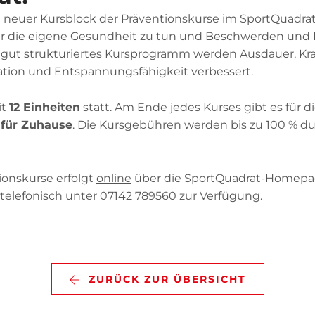
 neuer Kursblock der Präventionskurse im SportQuadrat
07142 43561
für die eigene Gesundheit zu tun und Beschwerden und
r gut strukturiertes Kursprogramm werden Ausdauer, Kra
INFO@TSVBIETIGHEIM.DE
ion und Entspannungsfähigkeit verbessert.
SHOP
it
12 Einheiten
statt. Am Ende jedes Kurses gibt es für 
für Zuhause
. Die Kursgebühren werden bis zu 100 % du
SUCHEN
ionskurse erfolgt
online
über die SportQuadrat-Homepage
SPORTQUADRAT
elefonisch unter 07142 789560 zur Verfügung.
ZURÜCK ZUR ÜBERSICHT