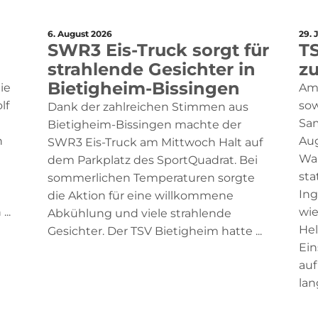
6. August 2026
29. 
SWR3 Eis-Truck sorgt für
TS
strahlende Gesichter in
z
Bietigheim-Bissingen
ie
Am
lf
sow
Dank der zahlreichen Stimmen aus
Sam
Bietigheim-Bissingen machte der
n
Aug
SWR3 Eis-Truck am Mittwoch Halt auf
Wal
dem Parkplatz des SportQuadrat. Bei
sta
sommerlichen Temperaturen sorgte
Ing
die Aktion für eine willkommene
..
wie
Abkühlung und viele strahlende
Hel
Gesichter. Der TSV Bietigheim hatte ...
Ein
auf
lang