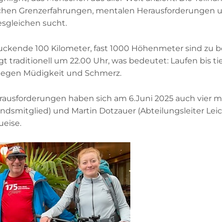
lichen Grenzerfahrungen, mentalen Herausforderungen
07142 43561
esgleichen sucht.
INFO@TSVBIETIGHEIM.DE
ruckende 100 Kilometer, fast 1000 Höhenmeter sind zu 
lgt traditionell um 22.00 Uhr, was bedeutet: Laufen bis t
SHOP
gegen Müdigkeit und Schmerz.
usforderungen haben sich am 6.Juni 2025 auch vier mu
SUCHEN
tandsmitglied) und Martin Dotzauer (Abteilungsleiter Leic
ueise.
SPORTQUADRAT