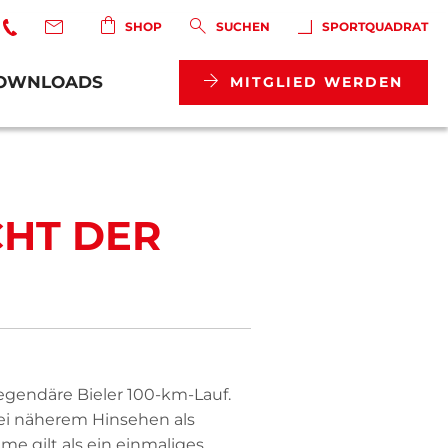
SHOP
SUCHEN
SPORTQUADRAT
OWNLOADS
MITGLIED WERDEN
CHT DER
legendäre Bieler 100-km-Lauf.
bei näherem Hinsehen als
me gilt als ein einmaliges