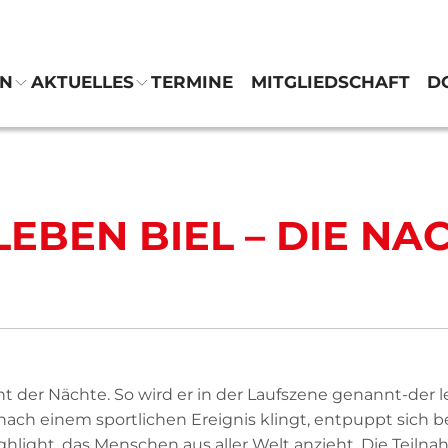
EN
AKTUELLES
TERMINE
MITGLIEDSCHAFT
D
Verein
Abteilungen
LEBEN BIEL – DIE NA
Aktuelles
Termine
Mitgliedschaft
ht der Nächte. So wird er in der Laufszene genannt-der 
Downloads
 nach einem sportlichen Ereignis klingt, entpuppt sich 
hlight, das Menschen aus aller Welt anzieht. Die Teilnah