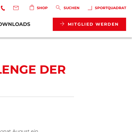
SHOP
SUCHEN
SPORTQUADRAT
OWNLOADS
MITGLIED WERDEN
LLENGE DER
onat August ein.