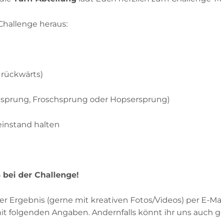
07142 43561
Challenge heraus:
INFO@TSVBIETIGHEIM.DE
SHOP
r rückwärts)
sprung, Froschsprung oder Hopsersprung)
SUCHEN
instand halten
SPORTQUADRAT
bei der Challenge!
 Ergebnis (gerne mit kreativen Fotos/Videos) per E-Mai
t folgenden Angaben. Andernfalls könnt ihr uns auch 