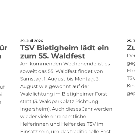
29. Juli 2026
25. 
ür
TSV Bietigheim lädt ein
Z
n
zum 55. Waldfest
Der
ge
Am kommenden Wochenende ist es
Ehr
soweit: das 55. Waldfest findet von
TSV
Samstag, 1. August bis Montag, 3.
Kin
August wie gewohnt auf der
uf
gep
Waldlichtung im Bietigheimer Forst
i
statt (3. Waldparkplatz Richtung
e
Ingersheim). Auch dieses Jahr werden
wieder viele ehrenamtliche
Helferinnen und Helfer des TSV im
..
Einsatz sein, um das traditionelle Fest