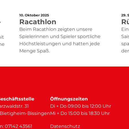
10. Oktober 2025
29.
-
Racathlon
Rü
Beim Racathlon zeigten unsere
Ein
Spielerinnen und Spieler sportliche
Sai
it
Höchstleistungen und hatten jede
sp
ne
Menge Spaß.
der
eschäftsstelle
Öffnungszeiten
rzwaldstr. 31
Di + Do 09:00 bis 12:00 Uhr
 Bietigheim-Bissingen
Mi + Do 15:00 bis 18:30 Uhr
on:
07142 43561
Datenschutz