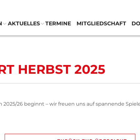
N
AKTUELLES
TERMINE
MITGLIEDSCHAFT
D
Verein
Abteilungen
RT HERBST 2025
Aktuelles
Termine
2025/26 beginnt – wir freuen uns auf spannende Spiele
Mitgliedschaft
Downloads